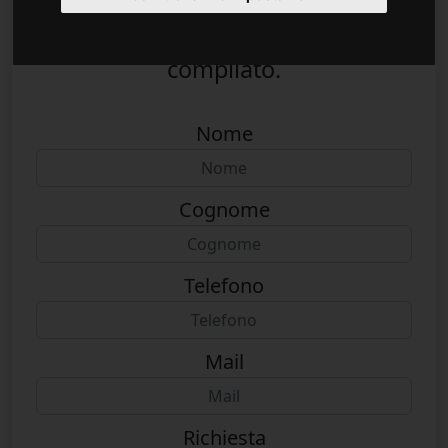
qualsiasi altra richiesta inviare il
seguente modulo debitamente
compilato.
Nome
Cognome
Telefono
Mail
Richiesta