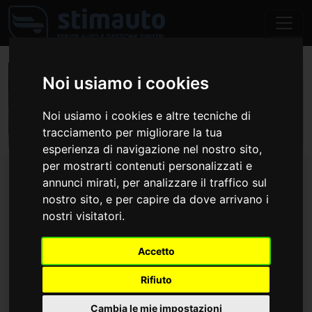
Noi usiamo i cookies
Noi usiamo i cookies e altre tecniche di
tracciamento per migliorare la tua
esperienza di navigazione nel nostro sito,
Contatti
per mostrarti contenuti personalizzati e
annunci mirati, per analizzare il traffico sul
nostro sito, e per capire da dove arrivano i
info@stimauto.it
nostri visitatori.
0522587413
Accetto
Per ulteriori informazioni sui nostri
servizi, ricevere tutte le informazioni
Rifiuto
circa lo "stato" di una pratica o
Cambia le mie impostazioni